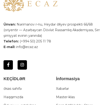
Ünvan:
Nərimanov r-nu, Heydər Əliyev prospekti 66/68
(oriyentir — Azərbaycan Dövlət Rəssamlıq Akademiyası, Sirr
şirniyyat evinin yanında)
Telefon:
(+994 50) 205 11 78
E-mail:
info@ecaz.az
KEÇİDLƏR
İnformasiya
Əsas səhifə
Xəbərlər
Haqqımızda
Master-klas