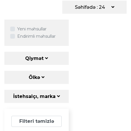
Səhifədə : 24
Yeni məhsullar
Endirimli məhsullar
Qiymət
Ölkə
İstehsalçı, marka
Filteri təmizlə