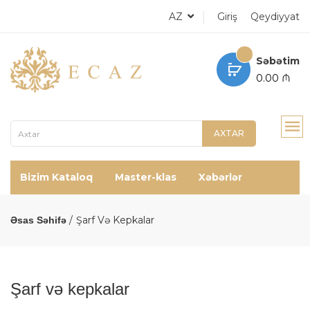
AZ
Giriş
Qeydiyyat
Səbətim
0.00 ₼
AXTAR
Bizim Kataloq
Master-klas
Xəbərlər
Şarf Və Kepkalar
Əsas Səhifə
Şarf və kepkalar