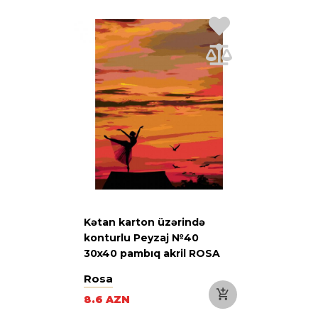
Kətan karton üzərində
konturlu Peyzaj №40
30x40 pambıq akril ROSA
START
Rosa
8.6 AZN