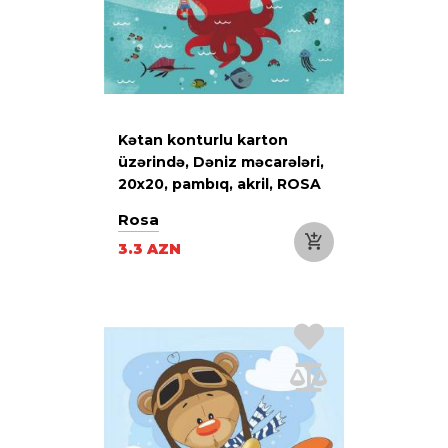
Kətan konturlu karton
üzərində, Dəniz məcarələri,
20х20, pambıq, akril, ROSA
Start
Rosa
3.3 AZN