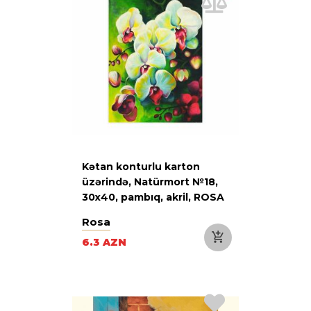
Kətan konturlu karton
üzərində, Natürmort №18,
30х40, pambıq, akril, ROSA
Start
Rosa
6.3 AZN