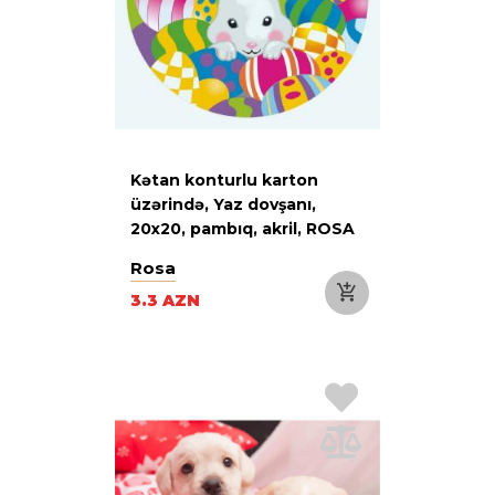
Kətan konturlu karton
üzərində, Yaz dovşanı,
20х20, pambıq, akril, ROSA
Start
Rosa
3.3 AZN