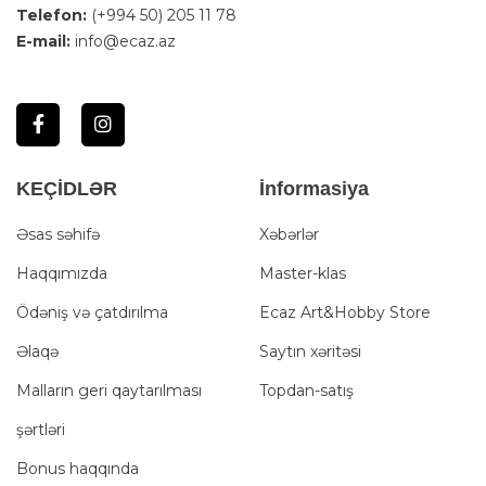
Telefon:
(+994 50) 205 11 78
E-mail:
info@ecaz.az
KEÇİDLƏR
İnformasiya
Əsas səhifə
Xəbərlər
Haqqımızda
Master-klas
Ödəniş və çatdırılma
Ecaz Art&Hobby Store
Əlaqə
Saytın xəritəsi
Malların geri qaytarılması
Topdan-satış
şərtləri
Bonus haqqında