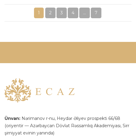
1
2
3
4
...
7
Ünvan:
Nərimanov r-nu, Heydər Əliyev prospekti 66/68
(oriyentir — Azərbaycan Dövlət Rəssamlıq Akademiyası, Sirr
şirniyyat evinin yanında)