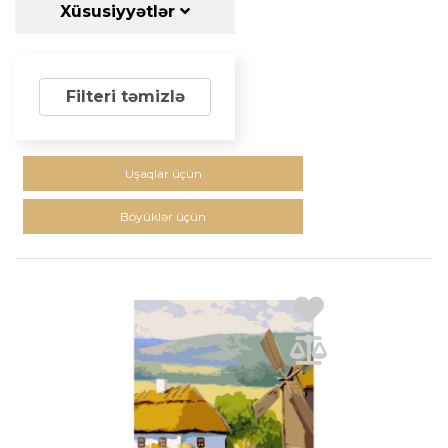
Xüsusiyyətlər
Filteri təmizlə
Uşaqlar üçün
Böyüklər üçün