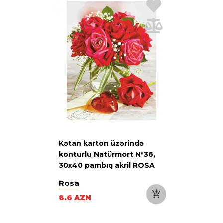
Kətan karton üzərində
konturlu Natürmort №36,
30х40 pambıq akril ROSA
START
Rosa
8.6 AZN