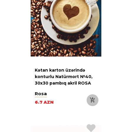
Kətan karton üzərində
konturlu Natürmort №40,
30х30 pambıq akril ROSA
START
Rosa
6.7 AZN