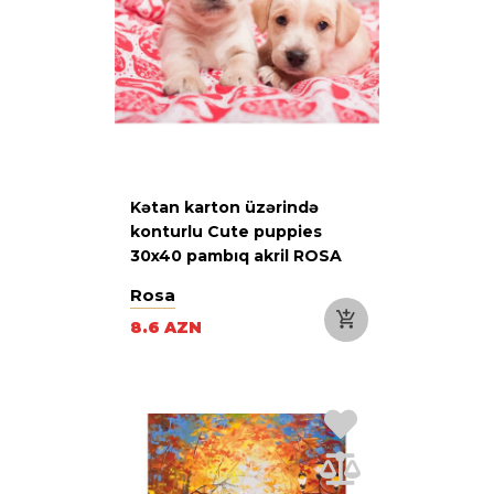
Kətan karton üzərində
konturlu Cute puppies
30x40 pambıq akril ROSA
START
Rosa
8.6 AZN