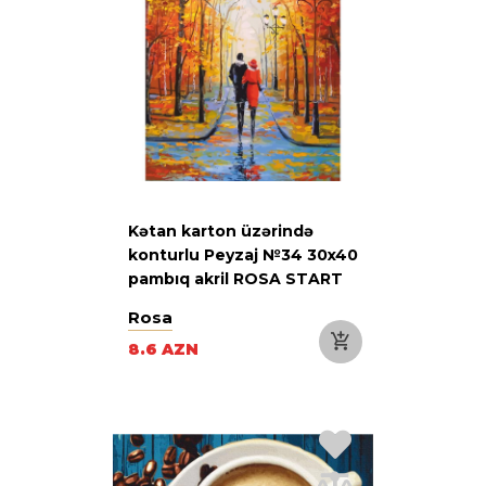
Kətan karton üzərində
konturlu Peyzaj №34 30x40
pambıq akril ROSA START
Rosa
8.6 AZN