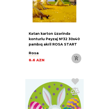
Kətan karton üzərində
konturlu Peyzaj №32 30x40
pambıq akril ROSA START
Rosa
8.6 AZN