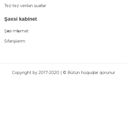
Tez-tez verilən suallar
Şәxsi kabinet
Şәxsi mәlumat
Sifarişlərim
Copyright by 2017-2020 | © Bütün hüquqlar qorunur