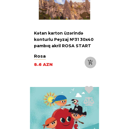
Kətan karton üzərində
konturlu Peyzaj №31 30x40
pambıq akril ROSA START
Rosa
8.6 AZN