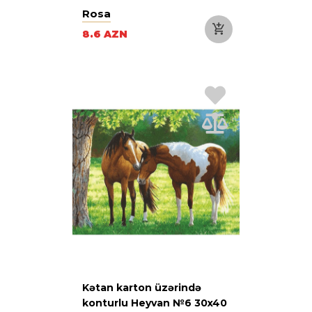
START
Rosa
8.6 AZN
Kətan karton üzərində
konturlu Heyvan №6 30x40