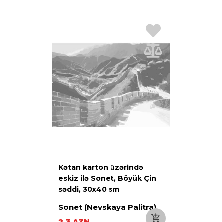
Kətan karton üzərində
eskiz ilə Sonet, Böyük Çin
səddi, 30х40 sm
Sonet (Nevskaya Palitra)
2.3 AZN