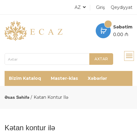
AZ
Giriş
Qeydiyyat
Səbətim
0.00 ₼
AXTAR
Bizim Kataloq
Master-klas
Xəbərlər
Kətan Kontur Ilə
Əsas Səhifə
Kətan kontur ilə