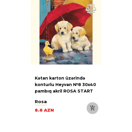
Kətan karton üzərində
konturlu Heyvan №8 30x40
pambıq akril ROSA START
Rosa
8.6 AZN