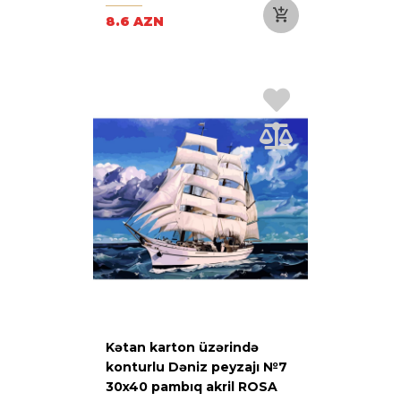
8.6 AZN
Kətan karton üzərində
konturlu Dəniz peyzajı №7
30x40 pambıq akril ROSA