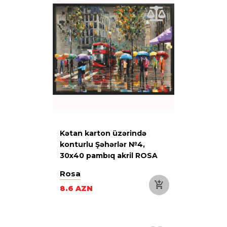
Kətan karton üzərində
konturlu Şəhərlər №4,
30х40 pambıq akril ROSA
START
Rosa
8.6 AZN