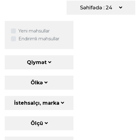
Səhifədə : 24
Yeni məhsullar
Endirimli məhsullar
Qiymət
Ölkə
İstehsalçı, marka
Ölçü