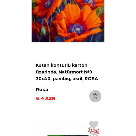
Kətan konturlu karton
üzərində, Natürmort №9,
30х40, pambıq, akril, ROSA
Start
Rosa
6.4 AZN