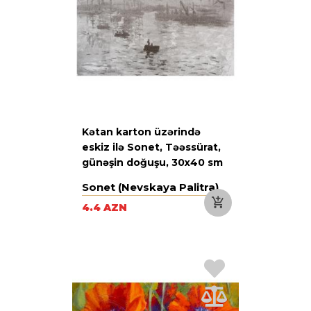
Kətan karton üzərində
eskiz ilə Sonet, Təəssürat,
günəşin doğuşu, 30х40 sm
Sonet (Nevskaya Palitra)
4.4 AZN