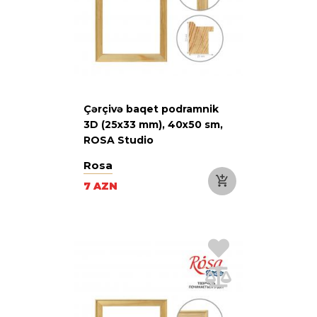
Çərçivə baqet podramnik
3D (25х33 mm), 40х50 sm,
ROSA Studio
Rosa
7 AZN