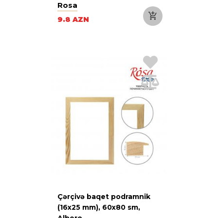
Rosa
9.8 AZN
Çərçivə baqet podramnik
(16х25 mm), 60х80 sm,
Albero