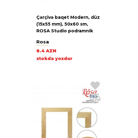
Çərçivə baqet Modern, düz
(15x55 mm), 50х60 sm,
ROSA Studio podramnik
Rosa
8.4 AZN
stokda yoxdur