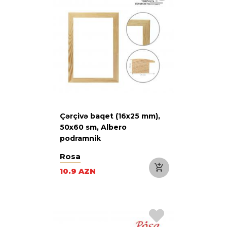
Çərçivə baqet (16х25 mm),
50х60 sm, Albero
podramnik
Rosa
10.9 AZN