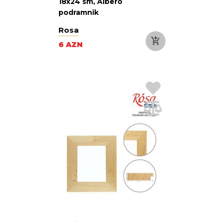
18х24 sm, Albero
podramnik
Rosa
6 AZN