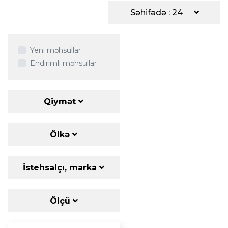
Səhifədə : 24
Yeni məhsullar
Endirimli məhsullar
Qiymət
Ölkə
İstehsalçı, marka
Ölçü