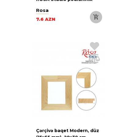
Rosa
7.6 AZN
Çərçivə baqet Modern, düz