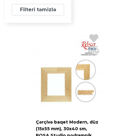
Filteri təmizlə
Çərçivə baqet Modern, düz
(15x55 mm), 30х40 sm,
ROSA Studio podramnik