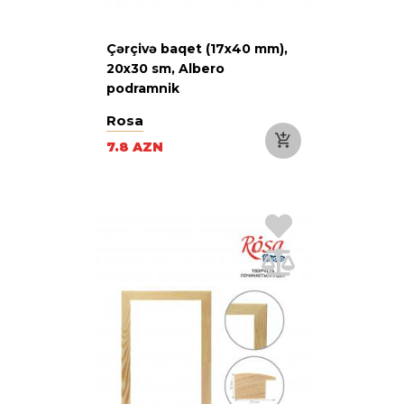
Çərçivə baqet (17х40 mm),
20х30 sm, Albero
podramnik
Rosa
7.8 AZN