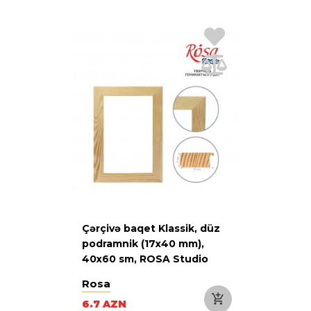
Çərçivə baqet Klassik, düz
podramnik (17х40 mm),
40х60 sm, ROSA Studio
Rosa
6.7 AZN