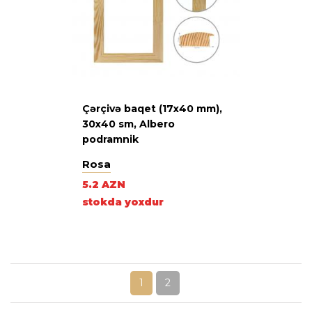
Çərçivə baqet (17х40 mm),
30х40 sm, Albero
podramnik
Rosa
5.2 AZN
stokda yoxdur
1
2