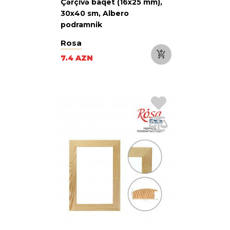
Çərçivə baqet (16х25 mm),
30х40 sm, Albero
podramnik
Rosa
7.4 AZN