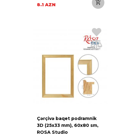
8.1 AZN
Çərçivə baqet podramnik
3D (25х33 mm), 60х80 sm,
ROSA Studio