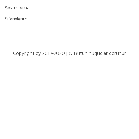
Şәxsi mәlumat
Sifarişlərim
Copyright by 2017-2020 | © Bütün hüquqlar qorunur