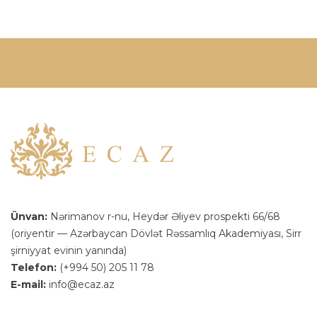
Ünvan:
Nərimanov r-nu, Heydər Əliyev prospekti 66/68
(oriyentir — Azərbaycan Dövlət Rəssamlıq Akademiyası, Sirr
şirniyyat evinin yanında)
Telefon:
(+994 50) 205 11 78
E-mail:
info@ecaz.az