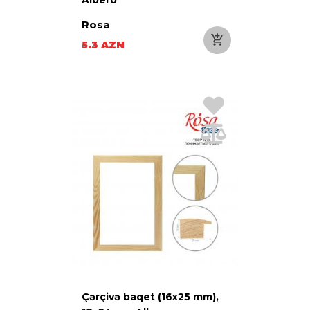
Rosa
5.3 AZN
Çərçivə baqet (16х25 mm),