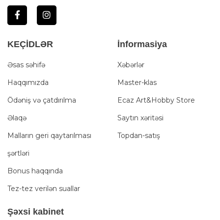
KEÇİDLƏR
İnformasiya
Əsas səhifə
Xəbərlər
Haqqımızda
Master-klas
Ödəniş və çatdırılma
Ecaz Art&Hobby Store
Əlaqə
Saytın xəritəsi
Malların geri qaytarılması
Topdan-satış
şərtləri
Bonus haqqında
Tez-tez verilən suallar
Şәxsi kabinet