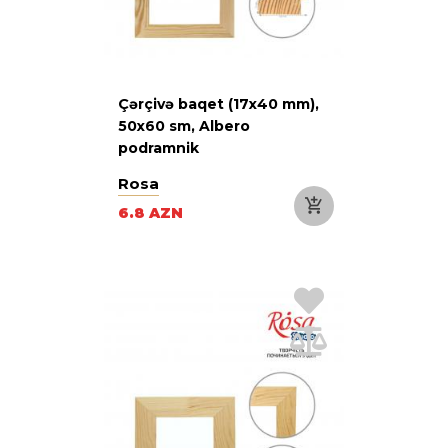
Çərçivə baqet (17х40 mm),
50х60 sm, Albero
podramnik
Rosa
6.8 AZN