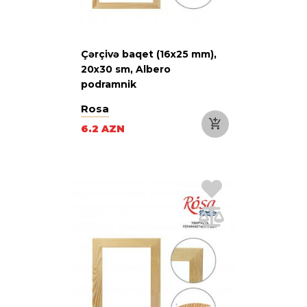
Çərçivə baqet (16х25 mm),
20х30 sm, Albero
podramnik
Rosa
6.2 AZN