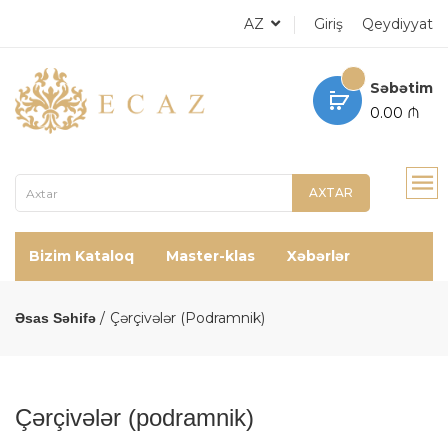
AZ
Giriş
Qeydiyyat
Səbətim
0.00 ₼
AXTAR
Bizim Kataloq
Master-klas
Xəbərlər
Çərçivələr (podramnik)
Əsas Səhifə
Çərçivələr (podramnik)