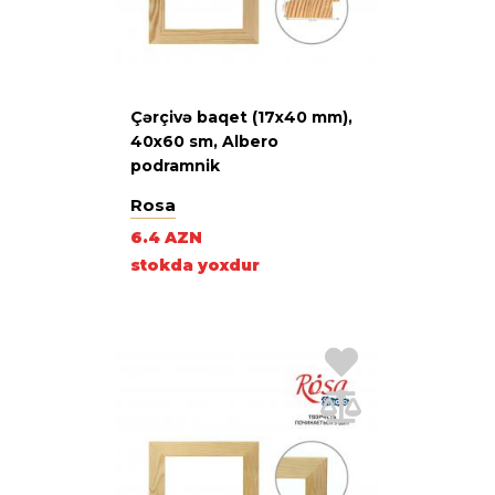
Çərçivə baqet (17х40 mm),
40х60 sm, Albero
podramnik
Rosa
6.4 AZN
stokda yoxdur