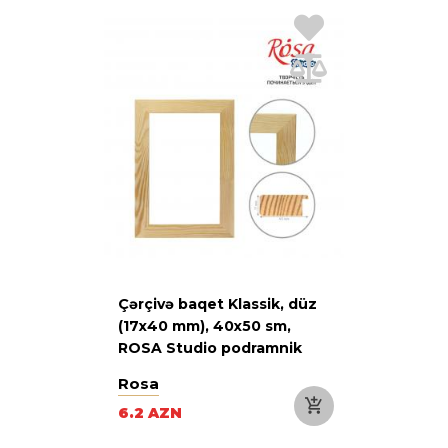
Çərçivə baqet Klassik, düz
(17х40 mm), 40х50 sm,
ROSA Studio podramnik
Rosa
6.2 AZN