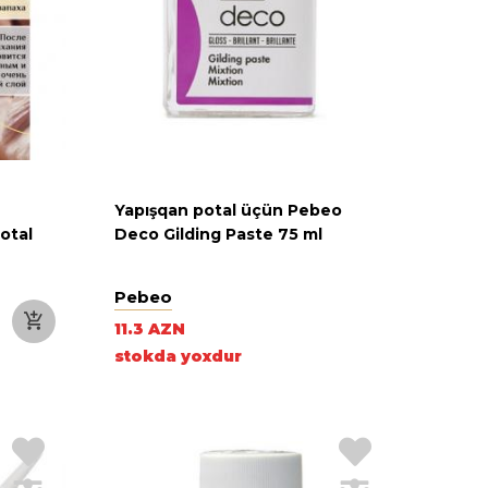
Yapışqan potal üçün Pebeo
otal
Deco Gilding Paste 75 ml
Pebeo
11.3 AZN
stokda yoxdur