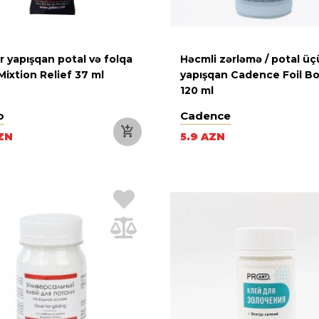
 yapışqan potal və folqa
Həcmli zərləmə / potal ü
ixtion Relief 37 ml
yapışqan Cadence Foil B
120 ml
o
Cadence
ZN
5.9 AZN