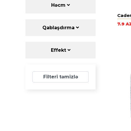
Həcm
Cade
7.9 A
Qablaşdırma
Effekt
Filteri təmizlə