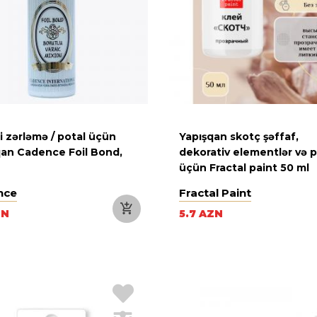
 zərləmə / potal üçün
Yapışqan skotç şəffaf,
qan Cadence Foil Bond,
dekorativ elementlər və p
üçün Fractal paint 50 ml
nce
Fractal Paint
ZN
5.7 AZN