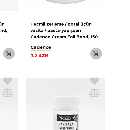
çün
Həcmli zərləmə / potal üçün
ond,
vasitə / pasta-yapışqan
Cadence Cream Foil Bond, 150
ml
Cadence
7.2 AZN