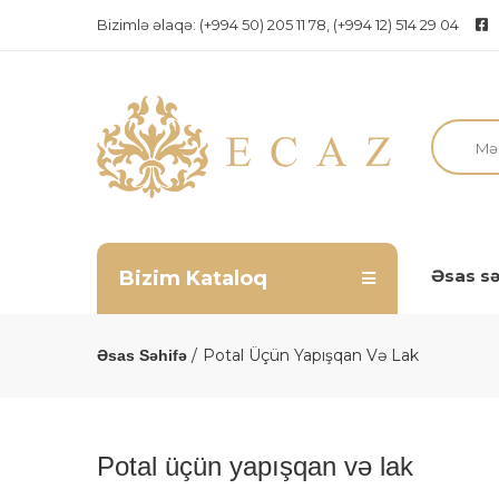
Bizimlə əlaqə:
(+994 50) 205 11 78, (+994 12) 514 29 04
Əsas sə
Bizim Kataloq
Potal Üçün Yapışqan Və Lak
Əsas Səhifə
Potal üçün yapışqan və lak