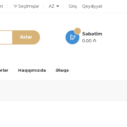
et
Seçilmişlər
AZ
Giriş
Qeydiyyat
Səbətim
Axtar
0.00 ₼
rlər
Haqqımızda
Əlaqə