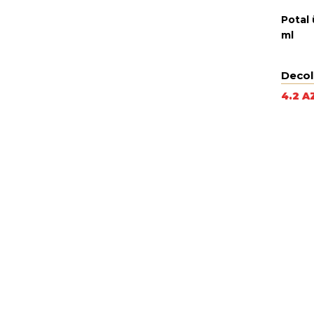
Potal
ml
Decol
4.2 A