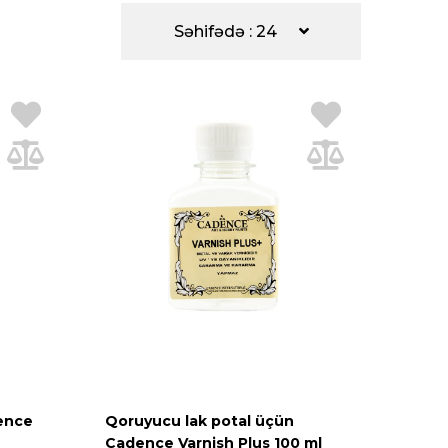
Səhifədə : 24
ence
Qoruyucu lak potal üçün
Cadence Varnish Plus 100 ml