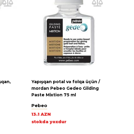
şqan,
Yapışqan potal və folqa üçün /
mordan Pebeo Gedeo Gilding
Paste Mixtion 75 ml
Pebeo
13.1 AZN
stokda yoxdur