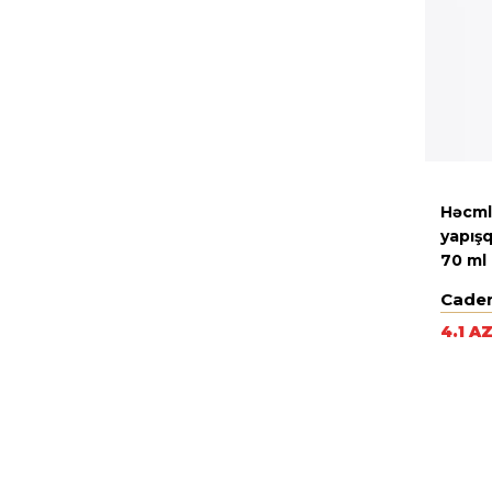
Həcmli
yapış
70 ml
Cade
4.1 A