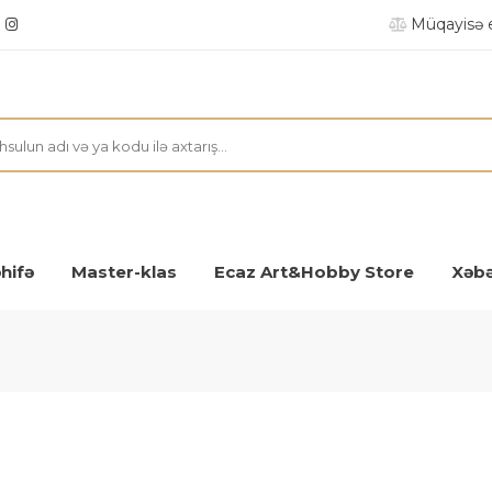
Müqayisə 
hifə
Master-klas
Ecaz Art&Hobby Store
Xəbə