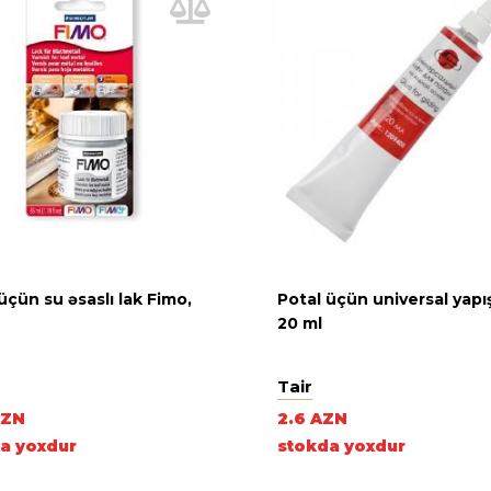
üçün su əsaslı lak Fimo,
Potal üçün universal yapı
20 ml
Tair
AZN
2.6 AZN
a yoxdur
stokda yoxdur