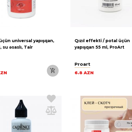
üçün universal yapışqan,
Qızıl effekti / potal üçün
, su əsaslı, Tair
yapışqan 55 ml, ProArt
Proart
AZN
6.8 AZN