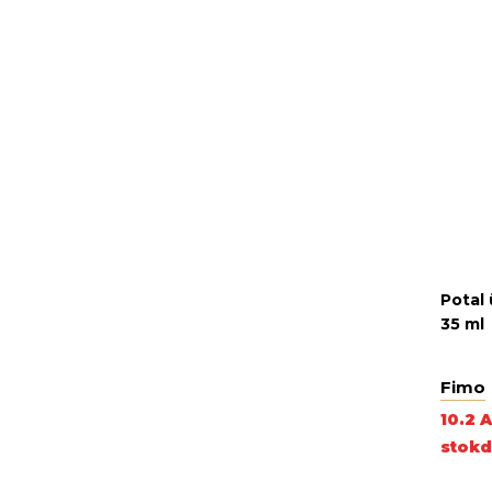
Potal 
35 ml
Fimo
10.2 
stokd