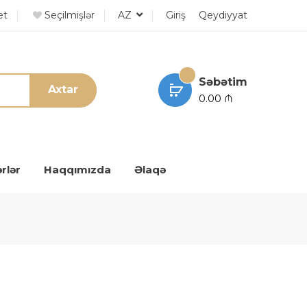
et
Seçilmişlər
AZ
Giriş
Qeydiyyat
Səbətim
Axtar
0.00 ₼
rlər
Haqqımızda
Əlaqə