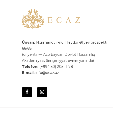
Ünvan:
Nərimanov r-nu, Heydər Əliyev prospekti
66/68
(oriyentir — Azərbaycan Dövlət Rəssamlıq
Akademiyası, Sirr şirniyyat evinin yanında)
Telefon:
(+994 50) 205 11 78
E-mail:
info@ecaz.az