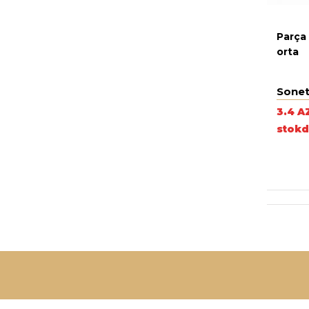
Parça
orta
Sonet
3.4 A
stokd