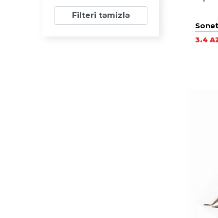
Filteri təmizlə
Sonet
3.4 A