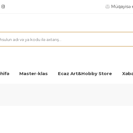
Müqayisə 
hifə
Master-klas
Ecaz Art&Hobby Store
Xəbə