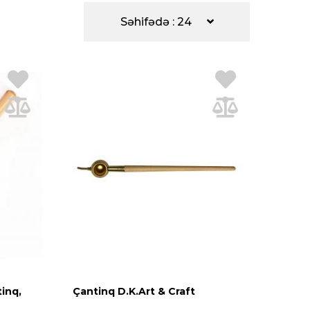
Səhifədə : 24
inq,
Çantinq D.K.Art & Craft