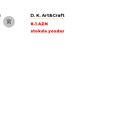
)
D. K. Art&Craft
8.1 AZN
stokda yoxdur