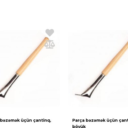
 bəzəmək üçün çantinq,
Parça bəzəmək üçün çant
böyük