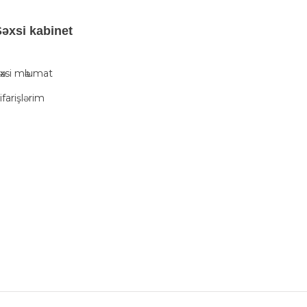
әxsi kabinet
әxsi mәlumat
ifarişlərim