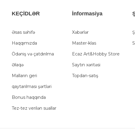
KEÇİDLƏR
İnformasiya
Ş
Əsas səhifə
Xəbərlər
Ş
Haqqımızda
Master-klas
S
Ödəniş və çatdırılma
Ecaz Art&Hobby Store
Əlaqə
Saytın xəritəsi
Malların geri
Topdan-satış
qaytarılması şərtləri
Bonus haqqında
Tez-tez verilən suallar