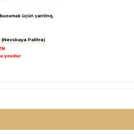
 bəzəmək üçün çantinq,
 (Nevskaya Palitra)
ZN
a yoxdur