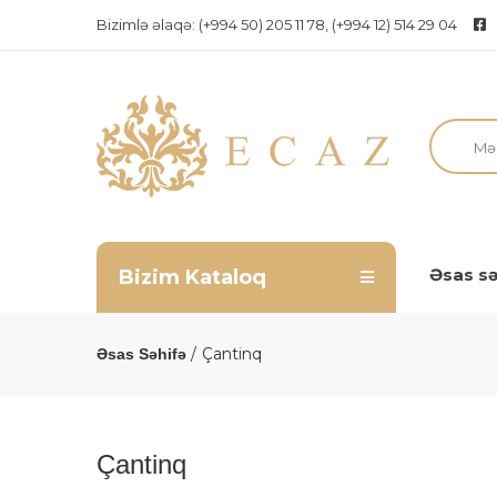
Bizimlə əlaqə:
(+994 50) 205 11 78, (+994 12) 514 29 04
Əsas sə
Bizim Kataloq
Çantinq
Əsas Səhifə
Çantinq