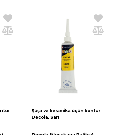
ontur
Şüşə və keramika üçün kontur
Decola, Sarı
a)
Decola (Nevskaya Palitra)