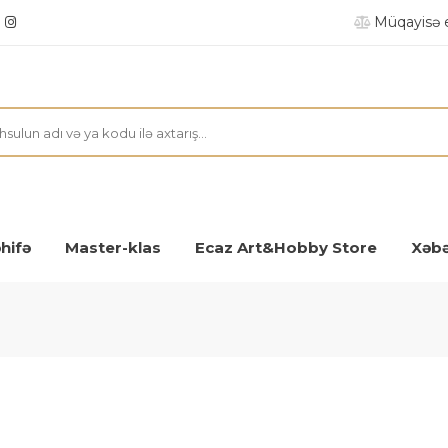
Müqayisə 
hifə
Master-klas
Ecaz Art&Hobby Store
Xəbə