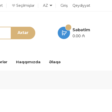
et
Seçilmişlər
AZ
Giriş
Qeydiyyat
Səbətim
Axtar
0.00 ₼
rlər
Haqqımızda
Əlaqə