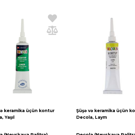
və keramika üçün kontur
Şüşə və keramika üçün k
, Yaşıl
Decola, Laym
a (Nevskaya Palitra)
Decola (Nevskaya Palitr