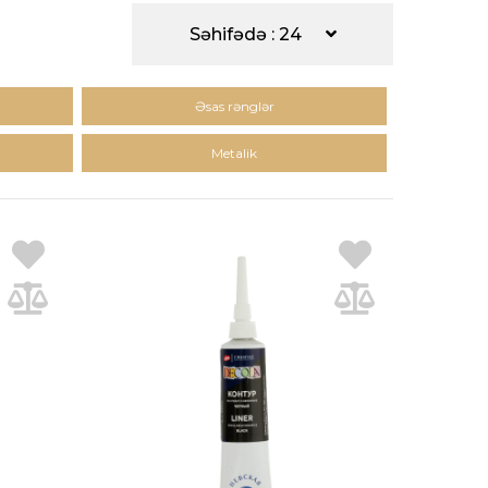
Səhifədə : 24
Əsas rənglər
Metalik