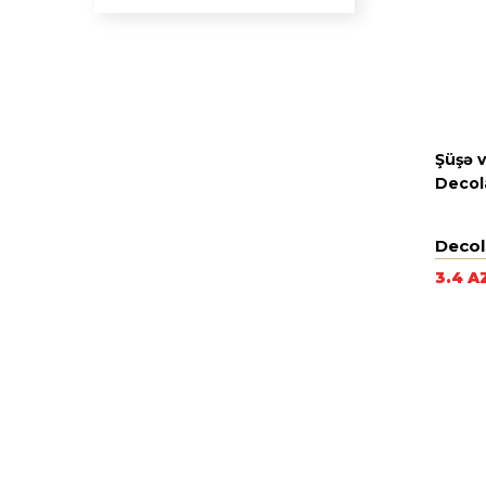
Şüşə 
Decol
Decol
3.4 A