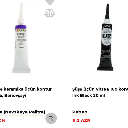
və keramika üçün kontur
Şüşə üçün Vitrea 160 kont
a, Bənövşəyi
Ink Black 20 ml
a (Nevskaya Palitra)
Pebeo
ZN
8.2 AZN