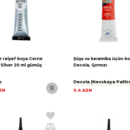
r relyef boya Cerne
Şüşə və keramika üçün k
 Silver 20 ml gümüş
Decola, Qırmızı
o
Decola (Nevskaya Palitr
ZN
3.4 AZN