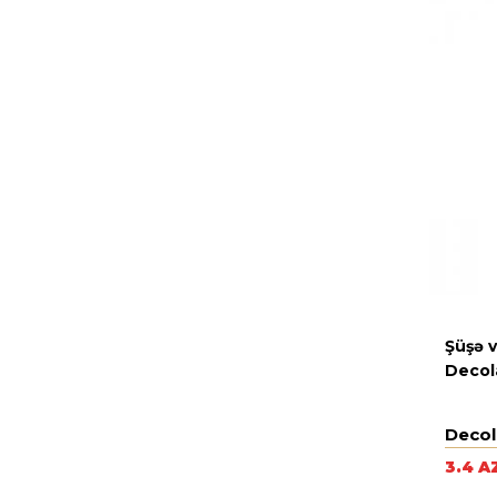
Şüşə 
Decol
Decol
3.4 A