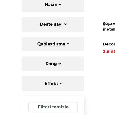
Həcm
Şüşə 
Dəstə sayı
metall
Decol
Qablaşdırma
3.9 A
Rəng
Effekt
Filteri təmizlə