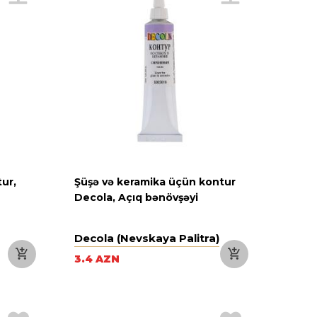
ur,
Şüşə və keramika üçün kontur
Decola, Açıq bənövşəyi
Decola (Nevskaya Palitra)
3.4 AZN