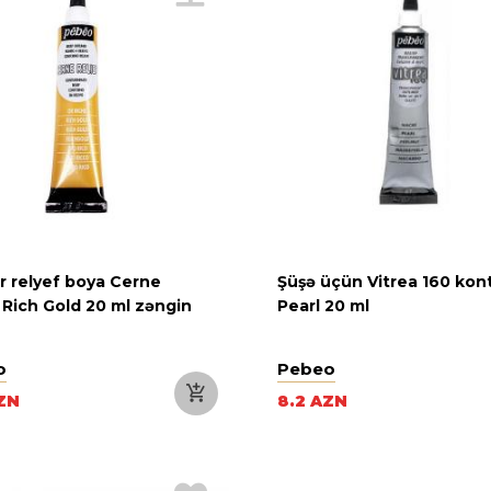
r relyef boya Cerne
Şüşə üçün Vitrea 160 kont
 Rich Gold 20 ml zəngin
Pearl 20 ml
o
Pebeo
ZN
8.2 AZN