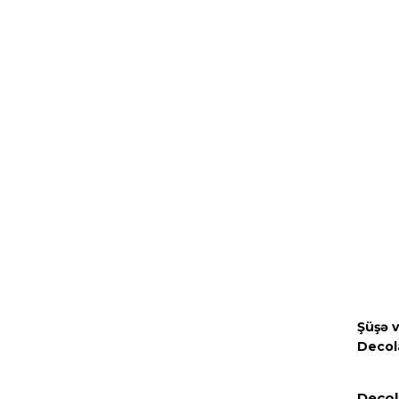
Şüşə 
Decola
Decol