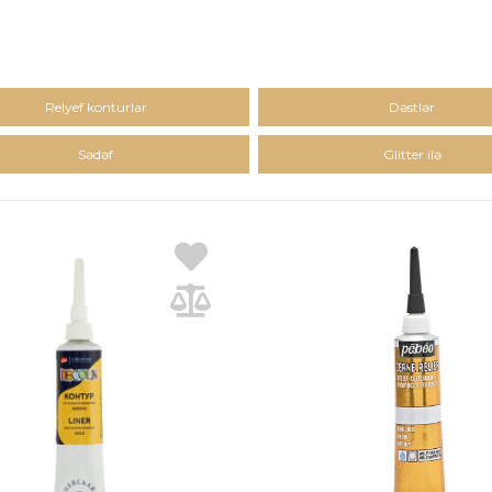
Relyef konturlar
Dəstlər
Sədəf
Glitter ilə