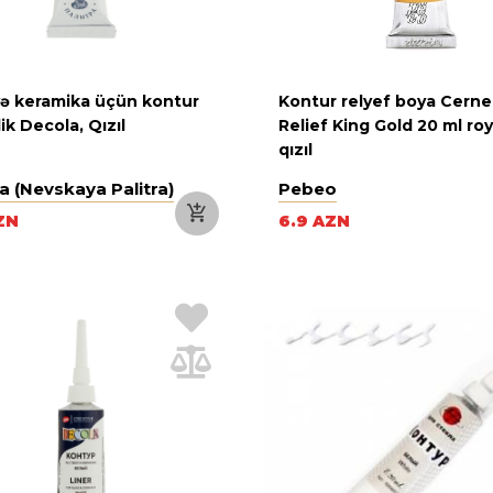
və keramika üçün kontur
Kontur relyef boya Cerne
ik Decola, Qızıl
Relief King Gold 20 ml roy
qızıl
a (Nevskaya Palitra)
Pebeo
ZN
6.9 AZN