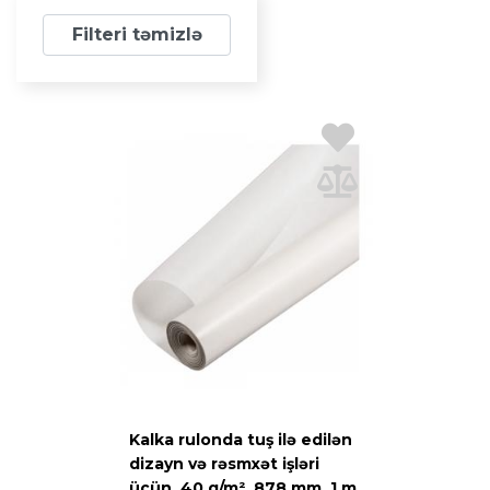
Filteri təmizlə
Kalka rulonda tuş ilə edilən
dizayn və rəsmxət işləri
üçün, 40 q/m², 878 mm, 1 m