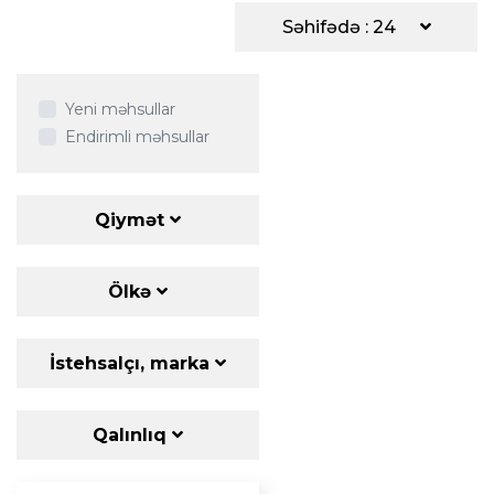
Səhifədə : 24
Yeni məhsullar
Endirimli məhsullar
Qiymət
Ölkə
İstehsalçı, marka
Qalınlıq