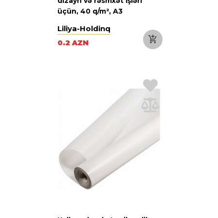
dizayn və rəsmxət işləri
üçün, 40 q/m², A3
Liliya-Holdinq
0.2 AZN