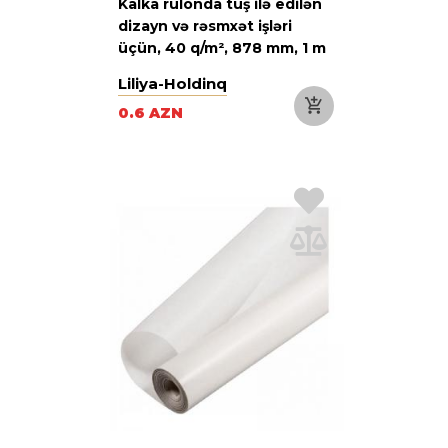
Kalka rulonda tuş ilə edilən
dizayn və rəsmxət işləri
üçün, 40 q/m², 878 mm, 1 m
Liliya-Holdinq
0.6 AZN