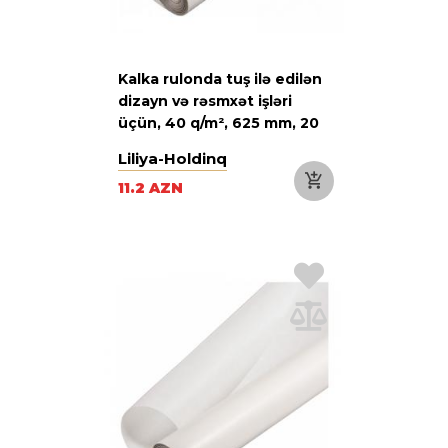
Kalka rulonda tuş ilə edilən
dizayn və rəsmxət işləri
üçün, 40 q/m², 625 mm, 20
m
Liliya-Holdinq
11.2 AZN