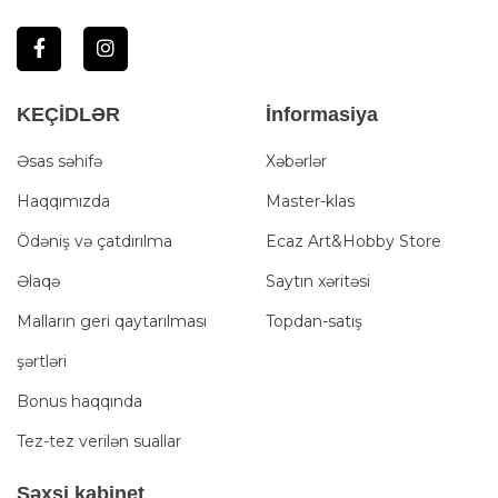
KEÇİDLƏR
İnformasiya
Əsas səhifə
Xəbərlər
Haqqımızda
Master-klas
Ödəniş və çatdırılma
Ecaz Art&Hobby Store
Əlaqə
Saytın xəritəsi
Malların geri qaytarılması
Topdan-satış
şərtləri
Bonus haqqında
Tez-tez verilən suallar
Şәxsi kabinet