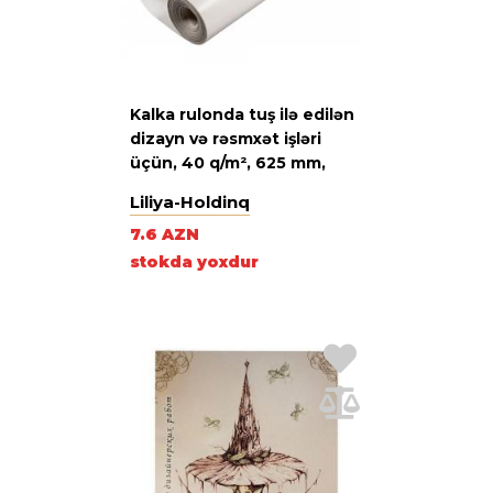
Kalka rulonda tuş ilə edilən
dizayn və rəsmxət işləri
üçün, 40 q/m², 625 mm,
rulon 10 m
Liliya-Holdinq
7.6 AZN
stokda yoxdur