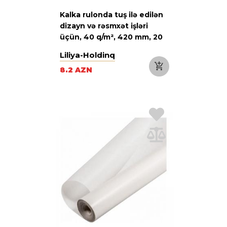
Kalka rulonda tuş ilə edilən
dizayn və rəsmxət işləri
üçün, 40 q/m², 420 mm, 20
m
Liliya-Holdinq
8.2 AZN