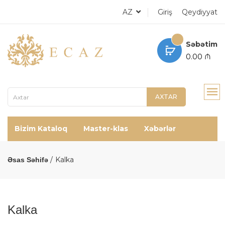
AZ
Giriş
Qeydiyyat
Səbətim
0.00 ₼
AXTAR
Bizim Kataloq
Master-klas
Xəbərlər
Kalka
Əsas Səhifə
Kalka