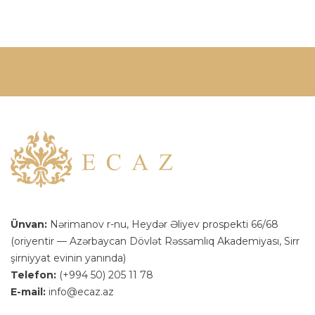
Ünvan:
Nərimanov r-nu, Heydər Əliyev prospekti 66/68
(oriyentir — Azərbaycan Dövlət Rəssamlıq Akademiyası, Sirr
şirniyyat evinin yanında)
Telefon:
(+994 50) 205 11 78
E-mail:
info@ecaz.az