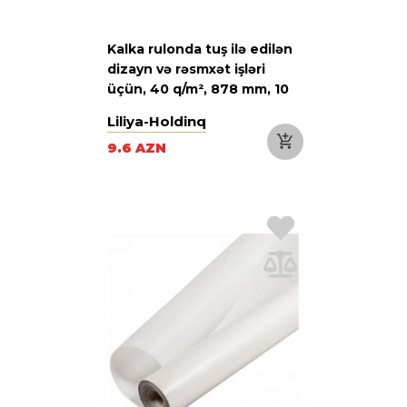
Kalka rulonda tuş ilə edilən
dizayn və rəsmxət işləri
üçün, 40 q/m², 878 mm, 10
m
Liliya-Holdinq
9.6 AZN