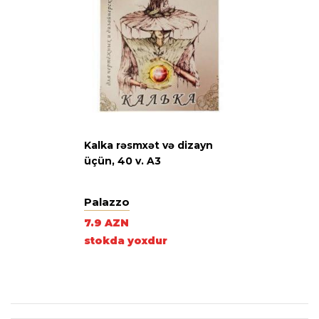
Kalka rəsmxət və dizayn
üçün, 40 v. A3
Palazzo
7.9 AZN
stokda yoxdur