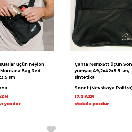
suarlar üçün neylon
Çanta rəsmxətt üçün Son
 Montana Bag Red
yumşaq 49,2х42х8,5 sm,
x3.5 sm
sintetika
ana
Sonet (Nevskaya Palitra
AZN
17.2 AZN
a yoxdur
stokda yoxdur