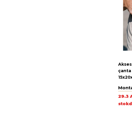
Akses
çanta
15x20
Mont
29.3 
stokd