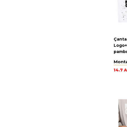
Çanta
Logo+
pambı
Mont
14.7 