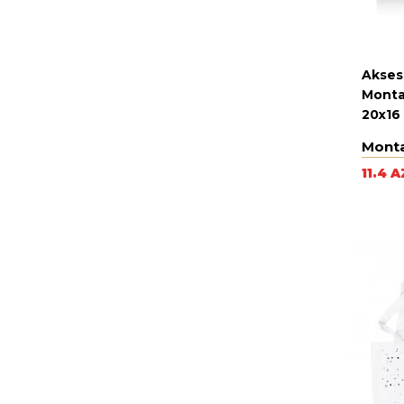
Akses
Monta
20x16
Mont
11.4 