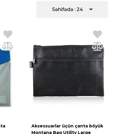
Səhifədə : 24
nta
Aksessuarlar üçün çanta böyük
Montana Bag Utility Large