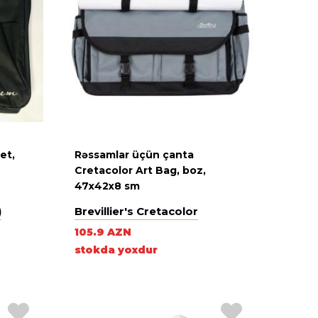
et,
Rəssamlar üçün çanta
Cretacolor Art Bag, boz,
47х42х8 sm
)
Brevillier's Cretacolor
105.9 AZN
stokda yoxdur