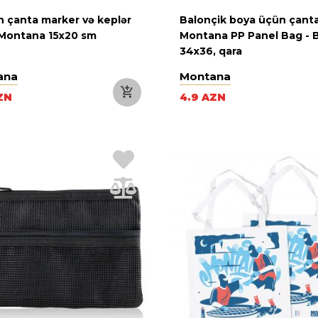
n çanta marker və keplər
Balonçik boya üçün çant
Montana 15x20 sm
Montana PP Panel Bag - B
34x36, qara
ana
Montana
ZN
4.9 AZN