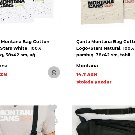
 Montana Bag Cotton
Çanta Montana Bag Cott
Stars White, 100%
Logo+Stars Natural, 100%
q, 38x42 sm, ağ
pambıq, 38x42 sm, təbii
ana
Montana
AZN
14.7 AZN
stokda yoxdur