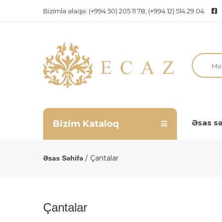
Bizimlə əlaqə:
(+994 50) 205 11 78, (+994 12) 514 29 04
Əsas sə
Bizim Kataloq
Çantalar
Əsas Səhifə
Çantalar