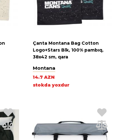
on
Çanta Montana Bag Cotton
Logo+Stars Blk, 100% pambıq,
38x42 sm, qara
Montana
14.7 AZN
stokda yoxdur