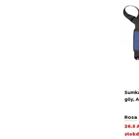
Sumka
göy, 
Rosa
26.5 
stokd