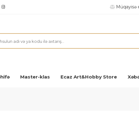
Müqayisə 
hifə
Master-klas
Ecaz Art&Hobby Store
Xəbə