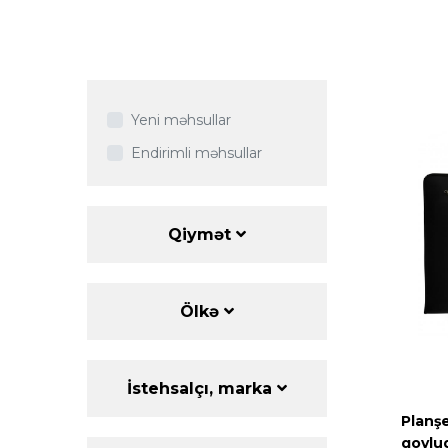
Yeni məhsullar
Endirimli məhsullar
Qiymət
Ölkə
İstehsalçı, marka
Planşe
qovlu