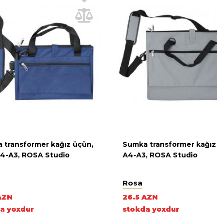
 transformer kağız üçün,
Sumka transformer kağız
А4-А3, ROSA Studio
А4-А3, ROSA Studio
Rosa
AZN
26.5 AZN
a yoxdur
stokda yoxdur