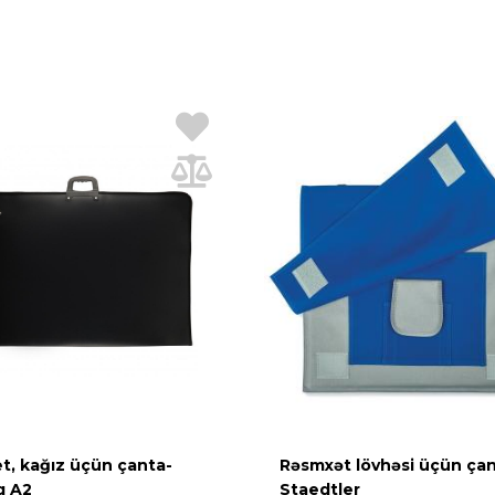
t, kağız üçün çanta-
Rəsmxət lövhəsi üçün ça
q A2
Staedtler