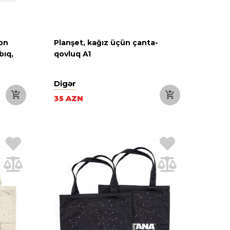
on
Planşet, kağız üçün çanta-
bıq,
qovluq A1
Digər
35 AZN