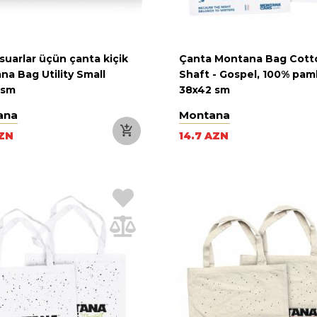
suarlar üçün çanta kiçik
Çanta Montana Bag Cott
na Bag Utility Small
Shaft - Gospel, 100% pam
 sm
38x42 sm
ana
Montana
AZN
14.7 AZN