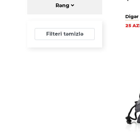
Rəng
Digər
25 A
Filteri təmizlə