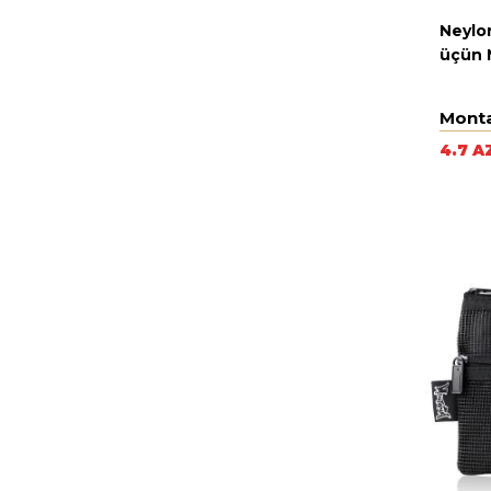
Neylo
üçün 
Mont
4.7 A