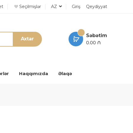
et
Seçilmişlər
AZ
Giriş
Qeydiyyat
Səbətim
Axtar
0.00 ₼
rlər
Haqqımızda
Əlaqə