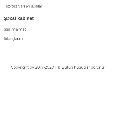
Tez-tez verilən suallar
Şәxsi kabinet
Şәxsi mәlumat
Sifarişlərim
Copyright by 2017-2020 | © Bütün hüquqlar qorunur