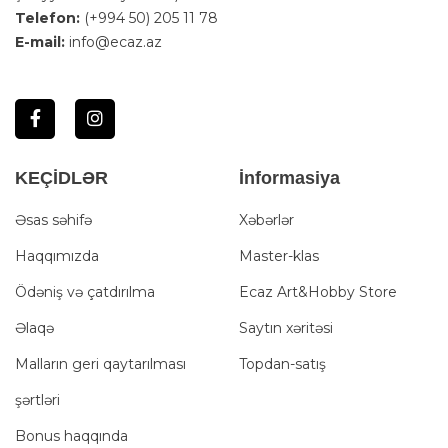
Telefon:
(+994 50) 205 11 78
E-mail:
info@ecaz.az
KEÇİDLƏR
İnformasiya
Əsas səhifə
Xəbərlər
Haqqımızda
Master-klas
Ödəniş və çatdırılma
Ecaz Art&Hobby Store
Əlaqə
Saytın xəritəsi
Malların geri qaytarılması
Topdan-satış
şərtləri
Bonus haqqında