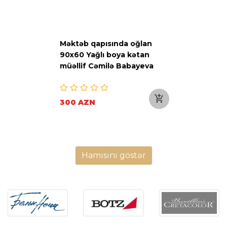
Məktəb qapısında oğlan
90x60 Yağlı boya kətan
müəllif Cəmilə Babayeva
300 AZN
Hamısını göstər