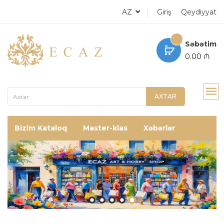
AZ
Giriş
Qeydiyyat
Səbətim
0.00 ₼
AXTAR
Bizim Kataloq
Master-klas
Xəbərlər