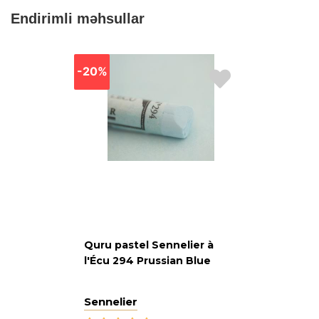
Endirimli məhsullar
-20%
Quru pastel Sennelier à
l'Écu 294 Prussian Blue
Sennelier