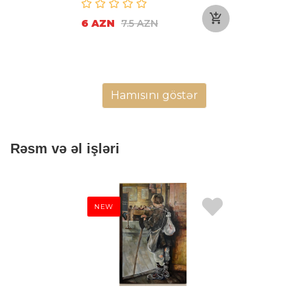
6 AZN
7.5 AZN
Hamısını göstər
Rəsm və əl işləri
NEW